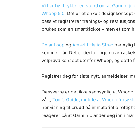
Vi har hørt rykter en stund om at Garmin 
Whoop 5.0
. Det er et enkelt designkonsept
passivt registrerer trenings- og restitusjon
brukes som en smartklokke – men et som ha
Polar Loop
og
Amazfit Helio Strap
har nylig 
kommer i år. Det er derfor ingen overraskels
velprøvd konsept utenfor Whoop, og dette fø
Registrer deg for siste nytt, anmeldelser, 
Dessverre er det ikke sannsynlig at Whoop
vårt,
Tom’s Guide, meldte at Whoop forsøkte
henvisning til brudd på immaterielle rettigh
reagerer på at Garmin blander seg inn i ma