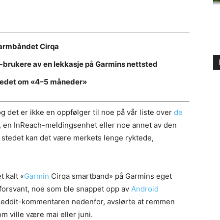
tarmbåndet Cirqa
it-brukere av en lekkasje på Garmins nettsted
rkedet om «4–5 måneder»
 det er ikke en oppfølger til noe på vår liste over
de
, en InReach-meldingsenhet eller noe annet av den
i stedet kan det være merkets lenge ryktede,
 kalt «
Garmin
Cirqa smartband» på Garmins eget
n forsvant, noe som ble snappet opp av
Android
 Reddit-kommentaren nedenfor, avslørte at remmen
 ville være mai eller juni.