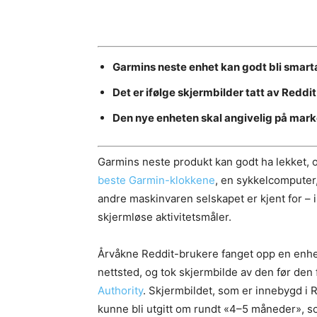
Garmins neste enhet kan godt bli smar
Det er ifølge skjermbilder tatt av Redd
Den nye enheten skal angivelig på ma
Garmins neste produkt kan godt ha lekket, og
beste Garmin-klokkene
, en sykkelcomputer
andre maskinvaren selskapet er kjent for – 
skjermløse aktivitetsmåler.
Årvåkne Reddit-brukere fanget opp en enhet
nettsted, og tok skjermbilde av den før de
Authority
. Skjermbildet, som er innebygd i
kunne bli utgitt om rundt «4–5 måneder», som