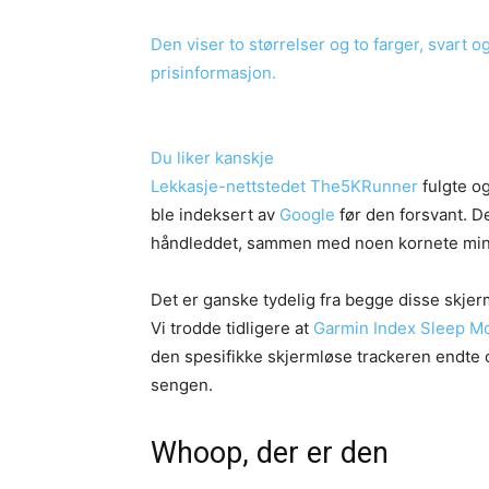
Den viser to størrelser og to farger, svart 
prisinformasjon.
Du liker kanskje
Lekkasje-nettstedet
The5KRunner
fulgte o
ble indeksert av
Google
før den forsvant. D
håndleddet, sammen med noen kornete minia
Det er ganske tydelig fra begge disse skje
Vi trodde tidligere at
Garmin Index Sleep Mo
den spesifikke skjermløse trackeren endte 
sengen.
Whoop, der er den