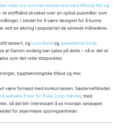
jobber med noe som kan konkurrere med
Whoop MG og
 – et stoffbånd strukket over en optisk pulsmåler som
smålinger, i stedet for å være designet for å kunne
r sett en økning i popularitet de seneste månedene.
blitt lansert, og
Luna Band
og
Speediance Strap
e at Garmin endelig kan satse på dette – nå er det et
les som det rette tidspunktet.
meninger, toppteknologiske tilbud og mer.
 vil være fornøyd med konkurransen. Søsternettstedet
 å saksøke Polar for Polar Loop-båndet
, med
eter, så det blir interessant å se hvordan selskapet
rkedet for skjermløse sporingsenheter.