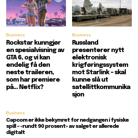
Business
Business
Rockstar kunngjør
Russland
en spesialvisning av
presenterer nytt
GTA 6, og vi kan
elektronisk
endelig få den
krigføringssystem
neste traileren,
mot Starlink – skal
som har premiere
kunne slå ut
på… Netflix?
satellittkommunika
sjon
Business
Capcom er ikke bekymret for nedgangen i fysiske
spill – «rundt 90 prosent» av salget er allerede
digitalt