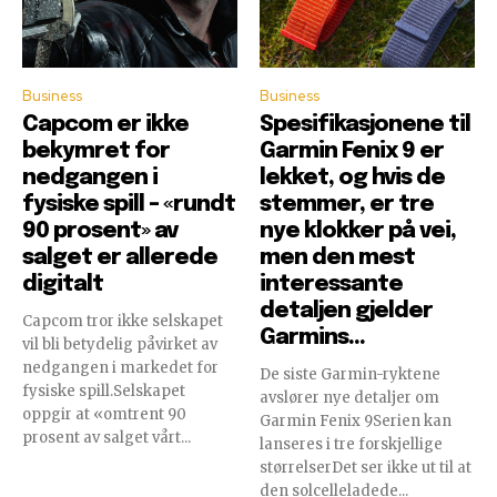
Business
Business
Capcom er ikke
Spesifikasjonene til
bekymret for
Garmin Fenix ​​9 er
nedgangen i
lekket, og hvis de
fysiske spill – «rundt
stemmer, er tre
90 prosent» av
nye klokker på vei,
salget er allerede
men den mest
digitalt
interessante
detaljen gjelder
Capcom tror ikke selskapet
Garmins...
vil bli betydelig påvirket av
nedgangen i markedet for
De siste Garmin-ryktene
fysiske spill.Selskapet
avslører nye detaljer om
oppgir at «omtrent 90
Garmin Fenix ​​9Serien kan
prosent av salget vårt...
lanseres i tre forskjellige
størrelserDet ser ikke ut til at
den solcelleladede...