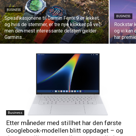
BUSINESS
BUSINESS
Spesifikasjonene til Garmin Fenix ​​9 er lekket,
og hvis de stemmer, er tre nye klokker på vei,
Rockstar k
men den mest interessante detaljen gjelder
og vi kan 
Garmins...
har premie
Business
Etter måneder med stillhet har den første
Googlebook-modellen blitt oppdaget – og