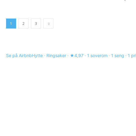
1
2
3
Se på Airbnb
Hytte · Ringsaker · ★4,97 · 1 soverom · 1 seng · 1 p