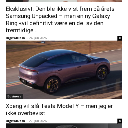
Eksklusivt: Den ble ikke vist frem på årets
Samsung Unpacked – men en ny Galaxy
Ring «vil definitivt være en del av den
fremtidige...
DigitalDesk
-
24. juli 2026
0
Business
Xpeng vil slå Tesla Model Y – men jeg er
ikke overbevist
DigitalDesk
-
22. juli 2026
0