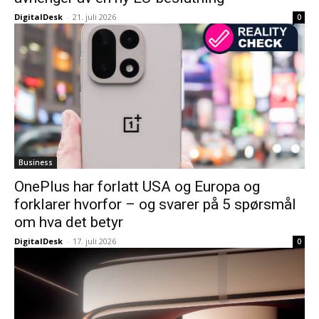
DigitalDesk
-
21. juli 2026
0
Business
OnePlus har forlatt USA og Europa og
forklarer hvorfor – og svarer på 5 spørsmål
om hva det betyr
DigitalDesk
-
17. juli 2026
0