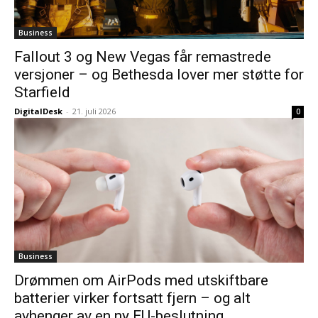
Business
Fallout 3 og New Vegas får remastrede
versjoner – og Bethesda lover mer støtte for
Starfield
DigitalDesk
-
21. juli 2026
0
Business
Drømmen om AirPods med utskiftbare
batterier virker fortsatt fjern – og alt
avhenger av en ny EU-beslutning