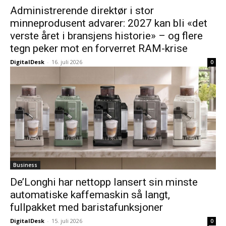
Administrerende direktør i stor
minneprodusent advarer: 2027 kan bli «det
verste året i bransjens historie» – og flere
tegn peker mot en forverret RAM-krise
DigitalDesk
-
16. juli 2026
0
Business
De’Longhi har nettopp lansert sin minste
automatiske kaffemaskin så langt,
fullpakket med baristafunksjoner
DigitalDesk
-
15. juli 2026
0