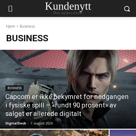
Kundenytt
Din nyhetsfeed
Hjem
Business
BUSINESS
BUSINESS
Capcom er ikke bekymret for nedgangen
i fysiske spill – «rundt 90 prosent» av
salget er allerede digitalt
DigitalDesk
-
7. august 2026