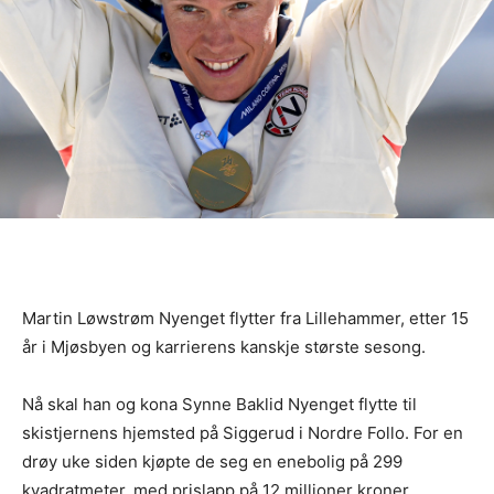
Martin Løwstrøm Nyenget flytter fra Lillehammer, etter 15
år i Mjøsbyen og karrierens kanskje største sesong.
Nå skal han og kona Synne Baklid Nyenget flytte til
skistjernens hjemsted på Siggerud i Nordre Follo. For en
drøy uke siden kjøpte de seg en enebolig på 299
kvadratmeter, med prislapp på 12 millioner kroner.