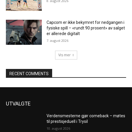
8. august 2026
Capcom er ikke bekymret for nedgangen i
fysiske spill – «rundt 90 prosent» av salget
er allerede digitalt
7. august 2026
Vis mer
RECENT COMMENTS
UTVALGTE
Verdensmesterne gjør comeback – møtes
til prestisjeduell i Trysil
10. august 2026