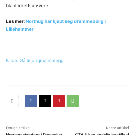
blant idrettsutøvere.
Les mer:
Northug har kjøpt seg drømmebolig i
Lillehammer
Kilde: Gå til originalinnlegg
Forrige artikkel
Neste artikkel
Næringseiendom i Ringsaker
GTA 6 kan endelig bestilles!