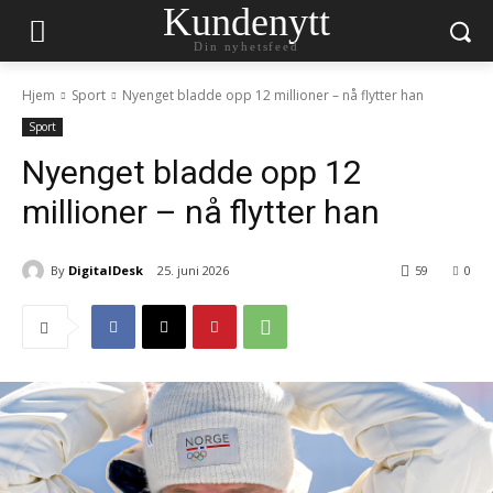
Kundenytt
Din nyhetsfeed
Hjem
Sport
Nyenget bladde opp 12 millioner – nå flytter han
Sport
Nyenget bladde opp 12
millioner – nå flytter han
By
DigitalDesk
25. juni 2026
59
0