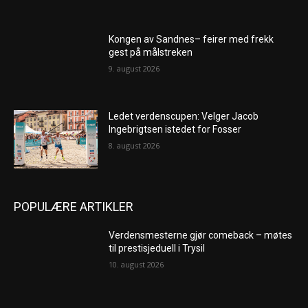
Kongen av Sandnes– feirer med frekk
gest på målstreken
9. august 2026
Ledet verdenscupen: Velger Jacob
Ingebrigtsen istedet for Fosser
8. august 2026
POPULÆRE ARTIKLER
Verdensmesterne gjør comeback – møtes
til prestisjeduell i Trysil
10. august 2026