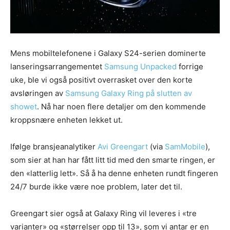
Mens mobiltelefonene i Galaxy S24-serien dominerte
lanseringsarrangementet
Samsung Unpacked
forrige
uke, ble vi også positivt overrasket over den korte
avsløringen av
Samsung Galaxy Ring på slutten av
showet
. Nå har noen flere detaljer om den kommende
kroppsnære enheten lekket ut.
Ifølge bransjeanalytiker
Avi Greengart
(via
SamMobile
),
som sier at han har fått litt tid med den smarte ringen, er
den «latterlig lett». Så å ha denne enheten rundt fingeren
24/7 burde ikke være noe problem, later det til.
Greengart sier også at Galaxy Ring vil leveres i «tre
varianter» og «størrelser opp til 13», som vi antar er en