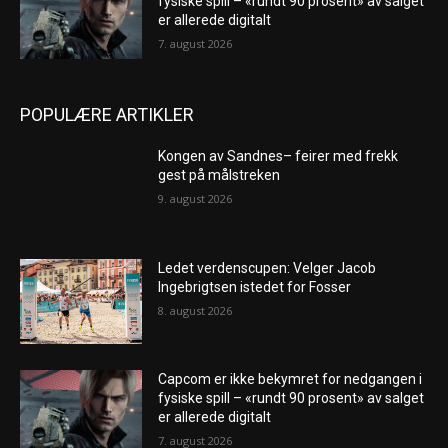
fysiske spill – «rundt 90 prosent» av salget
er allerede digitalt
7. august 2026
POPULÆRE ARTIKLER
Kongen av Sandnes– feirer med frekk
gest på målstreken
9. august 2026
Ledet verdenscupen: Velger Jacob
Ingebrigtsen istedet for Fosser
8. august 2026
Capcom er ikke bekymret for nedgangen i
fysiske spill – «rundt 90 prosent» av salget
er allerede digitalt
7. august 2026