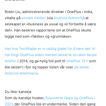
Robin Liu, administrerende direktør i OnePlus i India,
uttalte på
sosiale medier
(via
Android Authority
) at
selskapet er «business as usual og vil fortsette å være
det». Han beskrev rapportene om at OnePlus skulle
legge ned som «falske» og «grunnløse».
Her hos TechRadar er vi veldig glade for å høre det. Vi
har fulgt OnePlus siden merket lanserte sin aller
første
telefon
i 2014, og ga nylig full pott til
OnePlus 15
– som
ble lansert i fjor og topper listen vår over
de beste
Android-telefonene
.
Du liker kanskje
Som du kanskje husker,
fusjonerte Oppo og OnePlus i
2021
, der OnePlus ble et undermerke. Siden den gang