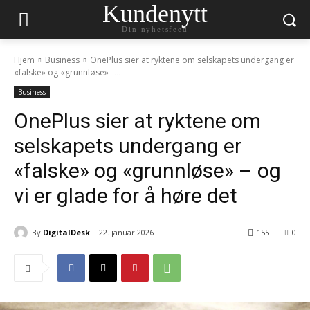
Kundenytt
Din nyhetsfeed
Hjem
Business
OnePlus sier at ryktene om selskapets undergang er
«falske» og «grunnløse» –...
Business
OnePlus sier at ryktene om
selskapets undergang er
«falske» og «grunnløse» – og
vi er glade for å høre det
By
DigitalDesk
22. januar 2026
155
0