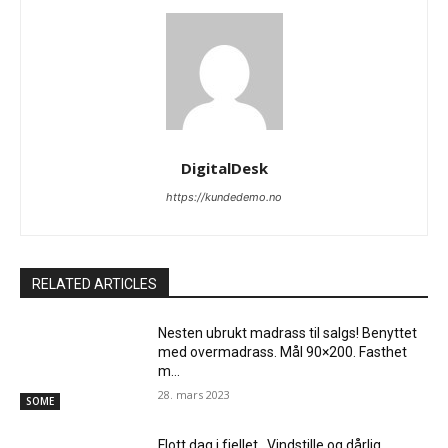
DigitalDesk
https://kundedemo.no
RELATED ARTICLES
Nesten ubrukt madrass til salgs! Benyttet
med overmadrass. Mål 90×200. Fasthet
m…
28. mars 2023
SOME
Flott dag i fjellet . Vindstille og dårlig