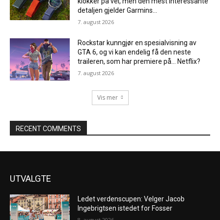
klokker på vei, men den mest interessante
detaljen gjelder Garmins...
7. august 2026
Rockstar kunngjør en spesialvisning av
GTA 6, og vi kan endelig få den neste
traileren, som har premiere på… Netflix?
7. august 2026
Vis mer
RECENT COMMENTS
UTVALGTE
Ledet verdenscupen: Velger Jacob
Ingebrigtsen istedet for Fosser
8. august 2026