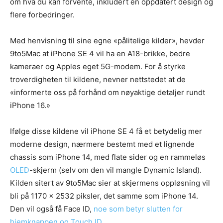
om hva du kan forvente, inkludert en oppdatert design og
flere forbedringer.
Med henvisning til sine egne «pålitelige kilder», hevder
9to5Mac at iPhone SE 4 vil ha en A18-brikke, bedre
kameraer og Apples eget 5G-modem. For å styrke
troverdigheten til kildene, nevner nettstedet at de
«informerte oss på forhånd om nøyaktige detaljer rundt
iPhone 16.»
Ifølge disse kildene vil iPhone SE 4 få et betydelig mer
moderne design, nærmere bestemt med et lignende
chassis som iPhone 14, med flate sider og en rammeløs
OLED
-skjerm (selv om den vil mangle Dynamic Island).
Kilden sitert av 9to5Mac sier at skjermens oppløsning vil
bli på 1170 x 2532 piksler, det samme som iPhone 14.
Den vil også få Face ID,
noe som betyr slutten for
hjemknappen og Touch ID
.