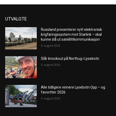
UTVALGTE
Russland presenterer nytt elektronisk
krigføringssystem mot Starlink – skal
kunne slå ut satellittkommunikasjon
6. august 2026
Slår knockout på Northug i Lysebotn
6. august 2026
Alle tidligere vinnere Lysebotn Opp – og
favoritter 2026
5. august 2026