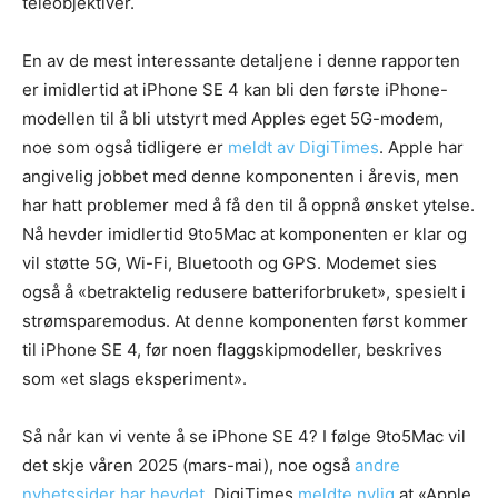
teleobjektiver.
En av de mest interessante detaljene i denne rapporten
er imidlertid at iPhone SE 4 kan bli den første iPhone-
modellen til å bli utstyrt med Apples eget 5G-modem,
noe som også tidligere er
meldt av DigiTimes
. Apple har
angivelig jobbet med denne komponenten i årevis, men
har hatt problemer med å få den til å oppnå ønsket ytelse.
Nå hevder imidlertid 9to5Mac at komponenten er klar og
vil støtte 5G, Wi-Fi, Bluetooth og GPS. Modemet sies
også å «betraktelig redusere batteriforbruket», spesielt i
strømsparemodus. At denne komponenten først kommer
til iPhone SE 4, før noen flaggskipmodeller, beskrives
som «et slags eksperiment».
Så når kan vi vente å se iPhone SE 4? I følge 9to5Mac vil
det skje våren 2025 (mars-mai), noe også
andre
nyhetssider har hevdet
. DigiTimes
meldte nylig
at «Apple