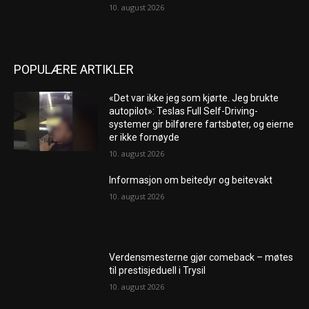
10. august 2026
POPULÆRE ARTIKLER
«Det var ikke jeg som kjørte. Jeg brukte
autopilot»: Teslas Full Self-Driving-
systemer gir bilførere fartsbøter, og eierne
er ikke fornøyde
10. august 2026
Informasjon om beitedyr og beitevakt
10. august 2026
Verdensmesterne gjør comeback – møtes
til prestisjeduell i Trysil
10. august 2026