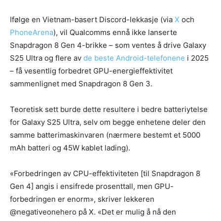
Ifølge en Vietnam-basert Discord-lekkasje (via
X
och
PhoneArena
), vil Qualcomms ennå ikke lanserte
Snapdragon 8 Gen 4-brikke – som ventes å drive Galaxy
S25 Ultra og flere av
de beste Android-telefonene
i 2025
– få vesentlig forbedret GPU-energieffektivitet
sammenlignet med Snapdragon 8 Gen 3.
Teoretisk sett burde dette resultere i bedre batteriytelse
for Galaxy S25 Ultra, selv om begge enhetene deler den
samme batterimaskinvaren (nærmere bestemt et 5000
mAh batteri og 45W kablet lading).
«Forbedringen av CPU-effektiviteten [til Snapdragon 8
Gen 4] angis i ensifrede prosenttall, men GPU-
forbedringen er enorm», skriver lekkeren
@negativeonehero på X. «Det er mulig å nå den