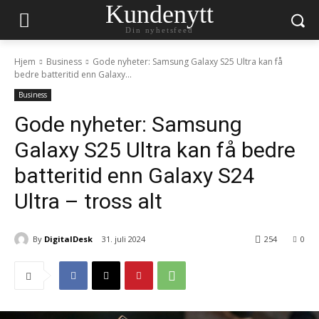
Kundenytt
Din nyhetsfeed
Hjem
Business
Gode ​​nyheter: Samsung Galaxy S25 Ultra kan få
bedre batteritid enn Galaxy...
Business
Gode ​​nyheter: Samsung
Galaxy S25 Ultra kan få bedre
batteritid enn Galaxy S24
Ultra – tross alt
By
DigitalDesk
31. juli 2024
254
0