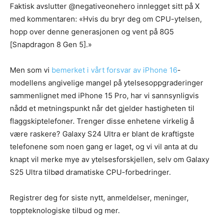
Faktisk avslutter @negativeonehero innlegget sitt på X
med kommentaren: «Hvis du bryr deg om CPU-ytelsen,
hopp over denne generasjonen og vent på 8G5
[Snapdragon 8 Gen 5].»
Men som vi
bemerket i vårt forsvar av iPhone 16
-
modellens angivelige mangel på ytelsesoppgraderinger
sammenlignet med iPhone 15 Pro, har vi sannsynligvis
nådd et metningspunkt når det gjelder hastigheten til
flaggskiptelefoner. Trenger disse enhetene virkelig å
være raskere? Galaxy S24 Ultra er blant de kraftigste
telefonene som noen gang er laget, og vi vil anta at du
knapt vil merke mye av ytelsesforskjellen, selv om Galaxy
S25 Ultra tilbød dramatiske CPU-forbedringer.
Registrer deg for siste nytt, anmeldelser, meninger,
toppteknologiske tilbud og mer.