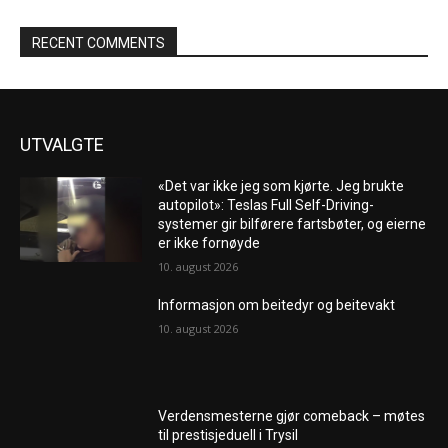
RECENT COMMENTS
UTVALGTE
«Det var ikke jeg som kjørte. Jeg brukte
autopilot»: Teslas Full Self-Driving-
systemer gir bilførere fartsbøter, og eierne
er ikke fornøyde
10. august 2026
Informasjon om beitedyr og beitevakt
10. august 2026
Verdensmesterne gjør comeback – møtes
til prestisjeduell i Trysil