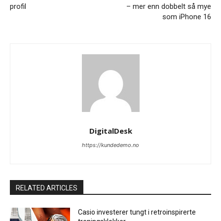
profil
– mer enn dobbelt så mye
som iPhone 16
DigitalDesk
https://kundedemo.no
RELATED ARTICLES
Casio investerer tungt i retroinspirerte