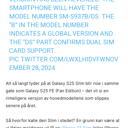
SMARTPHONE WILL HAVE THE
MODEL NUMBER SM-S937B/DS. THE
“B” IN THE MODEL NUMBER
INDICATES A GLOBAL VERSION AND
THE “DS” PART CONFIRMS DUAL SIM
CARD SUPPORT.
PIC.TWITTER.COM/LWXLHIDVFW
NOV
EMBER 28, 2024
Alt så langt tyder på at Galaxy S25 Slim blir noe i samme
gate som Galaxy S25 FE (Fan Edition) – det vil si en
rimeligere versjon av hovedmodellene som slippes
senere på året.
Så hvorfor kalle den Slim i stedet? En grunn kan være at
vi ifølge meldinger vil få en
iPhone 17 Slim
(eller iPhone