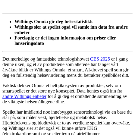
Withings Omnia gir deg helsestatistikk
Withings sier at speilet også vil samle inn data fra andre
enheter
Foreløpig er det ingen informasjon om priser eller
lanseringsdato
Det merkelige og fantastiske teknologishowet
CES 2025
er i gang
denne uken, og et av produktene som allerede har fanget vårt
årvåkne blikk er Withings Omnia, et smart, AI-drevet speil som gir
deg en fullstendig helsevurdering mens du betrakter speilbildet ditt.
Faktisk dekker Omnia et helt økosystem av produkter, selv om
smartspeilet er det store nye konseptet. Data hentes også inn fra
andre Withings-enheter
for å gi deg et omfattende sammendrag av
de viktigste helsemålingene dine.
Speilet har imidlertid noe innebygget sensorteknologi via en base du
står på, som måler vekt, hjertehelse og metabolsk helse.
Hjertefrekvens og blodtrykk er to av verdiene speilet kan overvåke,
og Withings sier at det også vil kunne utføre EKG
(elektrokardiogram) og se etter tegn på atrieflimmer.