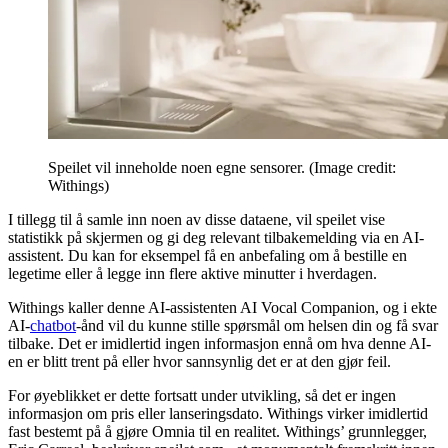
Speilet vil inneholde noen egne sensorer.
(Image credit:
Withings)
I tillegg til å samle inn noen av disse dataene, vil speilet vise
statistikk på skjermen og gi deg relevant tilbakemelding via en AI-
assistent. Du kan for eksempel få en anbefaling om å bestille en
legetime eller å legge inn flere aktive minutter i hverdagen.
Withings kaller denne AI-assistenten AI Vocal Companion, og i ekte
AI-
chatbot
-ånd vil du kunne stille spørsmål om helsen din og få svar
tilbake. Det er imidlertid ingen informasjon ennå om hva denne AI-
en er blitt trent på eller hvor sannsynlig det er at den gjør feil.
For øyeblikket er dette fortsatt under utvikling, så det er ingen
informasjon om pris eller lanseringsdato. Withings virker imidlertid
fast bestemt på å gjøre Omnia til en realitet. Withings’ grunnlegger,