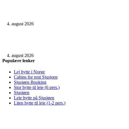
Casio investerer tungt i retroinspirerte treningsklokker
4. august 2026
Etter måneder med stillhet har den første Googlebook-modellen blitt oppd
og den ser stilig ut, men vil noen egentlig bry seg?
4. august 2026
Populære lenker
Lej hytte i Norge
Cabins for rent Sjusjoen
Sjusjøen Booking
Stor hytte til leie (6 pers.)
Sjusjøen
Leie hytte på Sjusjøen
Liten hytte til leie (1-2 pers.)