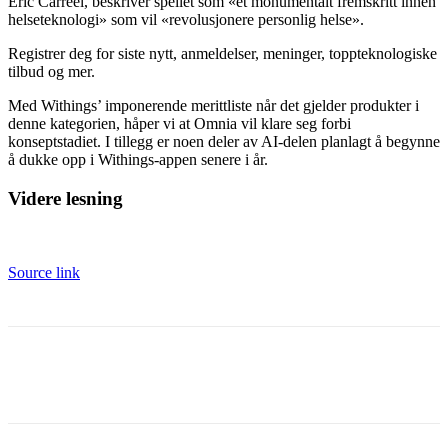
Eric Carreel, beskriver speilet som «et monumentalt fremskritt innen
helseteknologi» som vil «revolusjonere personlig helse».
Registrer deg for siste nytt, anmeldelser, meninger, toppteknologiske
tilbud og mer.
Med Withings’ imponerende merittliste når det gjelder produkter i
denne kategorien, håper vi at Omnia vil klare seg forbi
konseptstadiet. I tillegg er noen deler av AI-delen planlagt å begynne
å dukke opp i Withings-appen senere i år.
Videre lesning
Source link