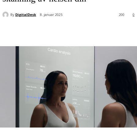
By
DigitalDesk
8. januar 2025
200
0