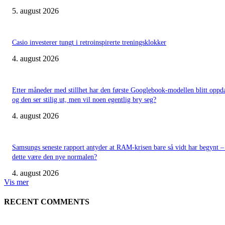
5. august 2026
Casio investerer tungt i retroinspirerte treningsklokker
4. august 2026
Etter måneder med stillhet har den første Googlebook-modellen blitt oppd
og den ser stilig ut, men vil noen egentlig bry seg?
4. august 2026
Samsungs seneste rapport antyder at RAM-krisen bare så vidt har begynt –
dette være den nye normalen?
4. august 2026
Vis mer
RECENT COMMENTS