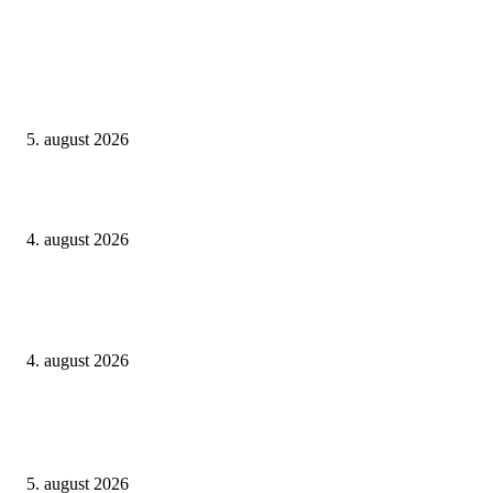
UTVALGTE
Alle tidligere vinnere Lysebotn Opp – og favoritter 2026
5. august 2026
Casio investerer tungt i retroinspirerte treningsklokker
4. august 2026
Etter måneder med stillhet har den første Googlebook-modellen blitt oppd
og den ser stilig ut, men vil noen egentlig bry seg?
4. august 2026
POPULÆRE ARTIKLER
Alle tidligere vinnere Lysebotn Opp – og favoritter 2026
5. august 2026