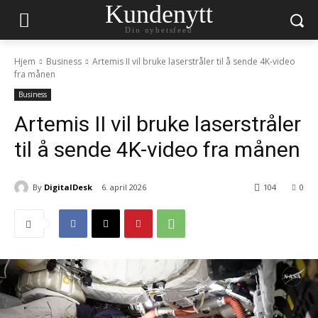
Kundenytt
Din nyhetsfeed
Hjem
Business
Artemis II vil bruke laserstråler til å sende 4K-video
fra månen
Business
Artemis II vil bruke laserstråler
til å sende 4K-video fra månen
By
DigitalDesk
6. april 2026
104
0