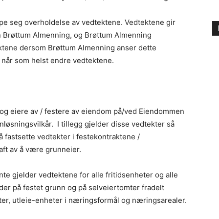
e seg overholdelse av vedtektene. Vedtektene gir
nn Brøttum Almenning, og Brøttum Almenning
dtektene dersom Brøttum Almenning anser dette
 når som helst endre vedtektene.
og eiere av / festere av eiendom på/ved Eiendommen
nløsningsvilkår. I tillegg gjelder disse vedtekter så
å fastsette vedtekter i festekontraktene /
raft av å være grunneier.
 gjelder vedtektene for alle fritidsenheter og alle
r på festet grunn og på selveiertomter fradelt
ter, utleie-enheter i næringsformål og næringsarealer.