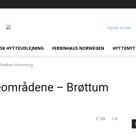
SK HYTTEUDLEJNING
FERIENHAUS NORWEGEN
HYTTENYT
 Brøttum Almenning
teområdene – Brøttum
232
0