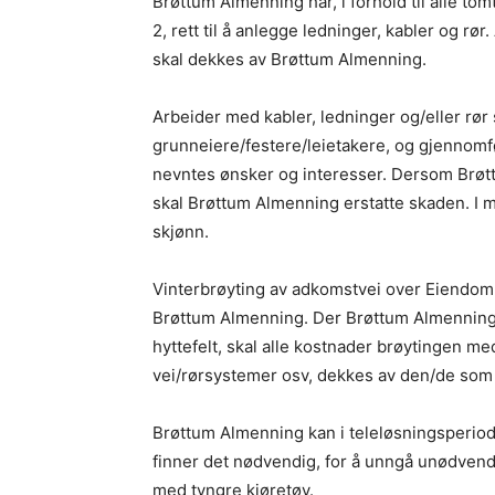
Brøttum Almenning har, i forhold til alle tom
2, rett til å anlegge ledninger, kabler og rør
skal dekkes av Brøttum Almenning.
Arbeider med kabler, ledninger og/eller rør
grunneiere/festere/leietakere, og gjennomfø
nevntes ønsker og interesser. Dersom Brø
skal Brøttum Almenning erstatte skaden. I m
skjønn.
Vinterbrøyting av adkomstvei over Eiendommen
Brøttum Almenning. Der Brøttum Almenning ti
hyttefelt, skal alle kostnader brøytingen me
vei/rørsystemer osv, dekkes av den/de som 
Brøttum Almenning kan i teleløsningsperiod
finner det nødvendig, for å unngå unødvendi
med tyngre kjøretøy.