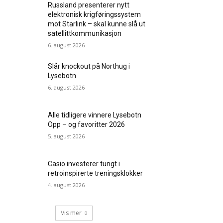
Russland presenterer nytt
elektronisk krigføringssystem
mot Starlink – skal kunne slå ut
satellittkommunikasjon
6. august 2026
Slår knockout på Northug i
Lysebotn
6. august 2026
Alle tidligere vinnere Lysebotn
Opp – og favoritter 2026
5. august 2026
Casio investerer tungt i
retroinspirerte treningsklokker
4. august 2026
Vis mer