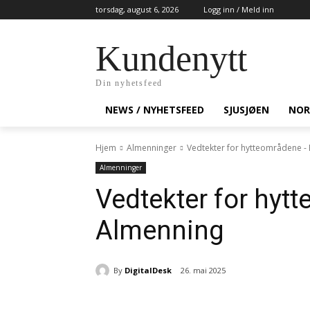
torsdag, august 6, 2026
Logg inn / Meld inn
Kundenytt
Din nyhetsfeed
NEWS / NYHETSFEED
SJUSJØEN
NOR
Hjem
Almenninger
Vedtekter for hytteområdene -
Almenninger
Vedtekter for hyt
Almenning
By
DigitalDesk
26. mai 2025
Dele