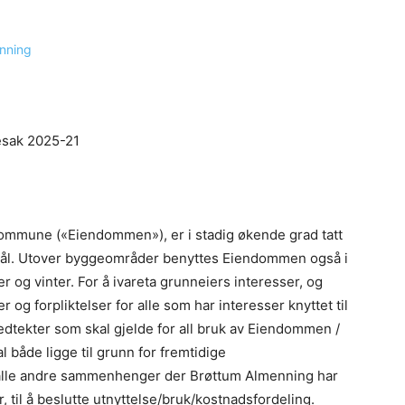
resak 2025-21
ommune («Eiendommen»), er i stadig økende grad tatt
rmål. Utover byggeområder benyttes Eiendommen også i
 og vinter. For å ivareta grunneiers interesser, og
er og forpliktelser for alle som har interesser knyttet til
edtekter som skal gjelde for all bruk av Eiendommen /
 både ligge til grunn for fremtidige
i alle andre sammenhenger der Brøttum Almenning har
, til å beslutte utnyttelse/bruk/kostnadsfordeling.