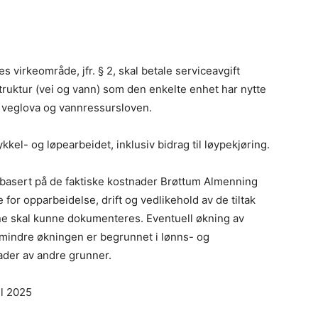
s virkeområde, jfr. § 2, skal betale serviceavgift
struktur (vei og vann) som den enkelte enhet har nytte
il veglova og vannressursloven.
sykkel- og løpearbeidet, inklusiv bidrag til løypekjøring.
 basert på de faktiske kostnader Brøttum Almenning
e for opparbeidelse, drift og vedlikehold av de tiltak
ne skal kunne dokumenteres. Eventuell økning av
 mindre økningen er begrunnet i lønns- og
nader av andre grunner.
il 2025