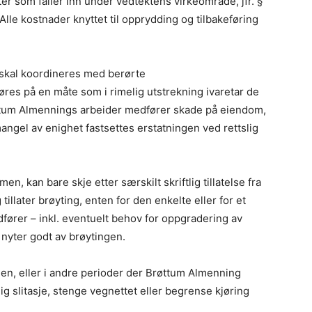
ter som faller inn under vedtektens virkeområde, jfr. §
. Alle kostnader knyttet til opprydding og tilbakeføring
 skal koordineres med berørte
res på en måte som i rimelig utstrekning ivaretar de
ttum Almennings arbeider medfører skade på eiendom,
angel av enighet fastsettes erstatningen ved rettslig
, kan bare skje etter særskilt skriftlig tillatelse fra
llater brøyting, enten for den enkelte eller for et
dfører – inkl. eventuelt behov for oppgradering av
nyter godt av brøytingen.
en, eller i andre perioder der Brøttum Almenning
g slitasje, stenge vegnettet eller begrense kjøring