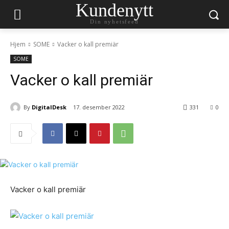
Kundenytt
Din nyhetsfeed
Hjem
SOME
Vacker o kall premiär
SOME
Vacker o kall premiär
By
DigitalDesk
17. desember 2022
331
0
Vacker o kall premiär