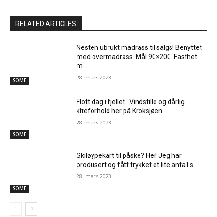
RELATED ARTICLES
Nesten ubrukt madrass til salgs! Benyttet
med overmadrass. Mål 90×200. Fasthet
m…
28. mars 2023
SOME
Flott dag i fjellet . Vindstille og dårlig
kiteforhold her på Kroksjøen
28. mars 2023
SOME
Skiløypekart til påske? Hei! Jeg har
produsert og fått trykket et lite antall s…
28. mars 2023
SOME