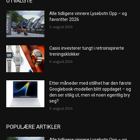
UTVALGTE
Alle tidligere vinnere Lysebotn Opp – og
favoritter 2026
5. august 2026
Casio investerer tungt i retroinspirerte
treningsklokker
4. august 2026
Etter måneder med stillhet har den første
Googlebook-modellen blitt oppdaget – og
den ser stilig ut, men vil noen egentlig bry
seg?
4. august 2026
POPULÆRE ARTIKLER
Alle tidligere vinnere Lysebotn Opp – og