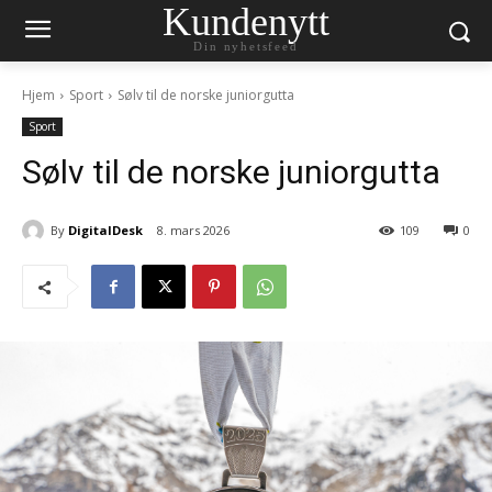
Kundenytt
Din nyhetsfeed
Hjem
Sport
Sølv til de norske juniorgutta
Sport
Sølv til de norske juniorgutta
By
DigitalDesk
8. mars 2026
109
0