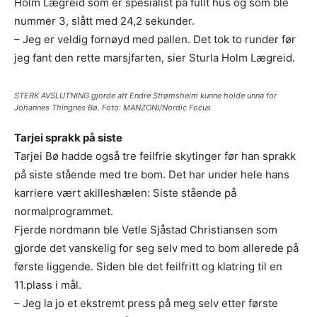
Holm Lægreid som er spesialist på fullt hus og som ble
nummer 3, slått med 24,2 sekunder.
– Jeg er veldig fornøyd med pallen. Det tok to runder før
jeg fant den rette marsjfarten, sier Sturla Holm Lægreid.
STERK AVSLUTNING gjorde att Endre Strømsheim kunne holde unna for
Johannes Thingnes Bø. Foto: MANZONI/Nordic Focus
Tarjei sprakk på siste
Tarjei Bø hadde også tre feilfrie skytinger før han sprakk
på siste stående med tre bom. Det har under hele hans
karriere vært akilleshælen: Siste stående på
normalprogrammet.
Fjerde nordmann ble Vetle Sjåstad Christiansen som
gjorde det vanskelig for seg selv med to bom allerede på
første liggende. Siden ble det feilfritt og klatring til en
11.plass i mål.
– Jeg la jo et ekstremt press på meg selv etter første