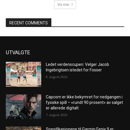
Vis mer
RECENT COMMENTS
UTVALGTE
Ledet verdenscupen: Velger Jacob
Ingebrigtsen istedet for Fosser
8. august 2026
Capcom er ikke bekymret for nedgangen i
fysiske spill – «rundt 90 prosent» av salget
er allerede digitalt
7. august 2026
Spesifikasjonene til Garmin Fenix ​​9 er