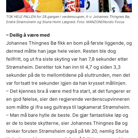
TOK HELE PALLEN for 28.gangen i verdenscupen, fr v: Johannes Thingnes Bø,
Endre Strømsheim og Sturla Holm Lægreid. Foto: MANZONI/Nordic Focus
– Deilig å være med
Johannes Thingnes Bø fikk en bom på første liggende, og
dermed måtte han jage hele veien. Resten ble dog
feilfritt, og ut fra siste skyting var han 7,8 sekunder etter
Strømsheim. Deretter tok han inn til 4,7 og siden 3,3
sekunder på de to mellomtidene på sluttrunden, men det
var fortsatt tre sekunder igjen da han krysset mållinjen.
– Det kjennes bra å være med fra start, at det fungerer er
en god følelse, sier den regjerende verdenscupvinneren
som måtte gi ifra seg gultrøya til lagkamerat Strømsheim.
– Man må bare hylle de beste. De gjør fantastiske løp og
er de to beste skytterne, sier Johannes Thingnes Bø og
tenker foruten Strømsheim også på Mr.20, nemlig Sturla