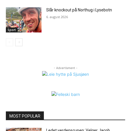
Slår knockout på Northug i Lysebotn
6. august 2026
Sport
- Advertisment -
MOST POPULAR
Ledet verdenscupen: Velger Jacob