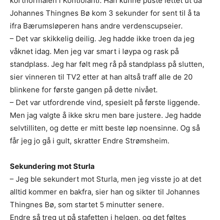
kortnormalen i Kontiolahti. Han kunne puste lettet ut da
Johannes Thingnes Bø kom 3 sekunder for sent til å ta
ifra Bærumsløperen hans andre verdenscupseier.
– Det var skikkelig deilig. Jeg hadde ikke troen da jeg
våknet idag. Men jeg var smart i løypa og rask på
standplass. Jeg har følt meg rå på standplass på slutten,
sier vinneren til TV2 etter at han altså traff alle de 20
blinkene for første gangen på dette nivået.
– Det var utfordrende vind, spesielt på første liggende.
Men jag valgte å ikke skru men bare justere. Jeg hadde
selvtilliten, og dette er mitt beste løp noensinne. Og så
får jeg jo gå i gult, skratter Endre Strømsheim.
Sekundering mot Sturla
– Jeg ble sekundert mot Sturla, men jeg visste jo at det
alltid kommer en bakfra, sier han og sikter til Johannes
Thingnes Bø, som startet 5 minutter senere.
Endre så treg ut på stafetten i helgen, og det føltes