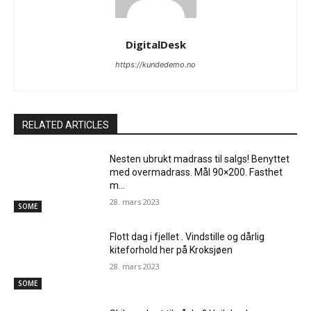
DigitalDesk
https://kundedemo.no
RELATED ARTICLES
Nesten ubrukt madrass til salgs! Benyttet
med overmadrass. Mål 90×200. Fasthet
m…
28. mars 2023
SOME
Flott dag i fjellet . Vindstille og dårlig
kiteforhold her på Kroksjøen
28. mars 2023
SOME