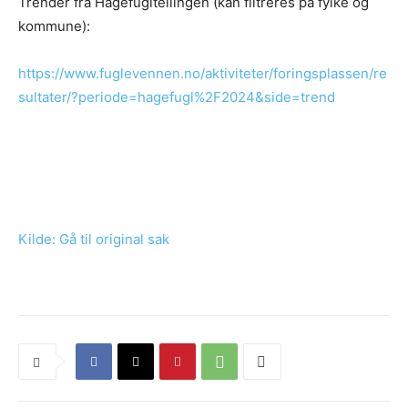
Trender fra Hagefugltellingen (kan filtreres på fylke og
kommune):
https://www.fuglevennen.no/aktiviteter/foringsplassen/re
sultater/?periode=hagefugl%2F2024&side=trend
Kilde: Gå til original sak