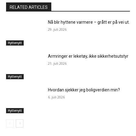
RELATED ARTICLES
Nå blir hyttene varmere – grått er på vei ut.
29. juli 2026
Hyttenytt
Armringer er leketøy, ikke sikkerhetsutstyr
21. juli 2026
Hyttenytt
Hvordan sjekker jeg boligverdien min?
6. juli 2026
Hyttenytt