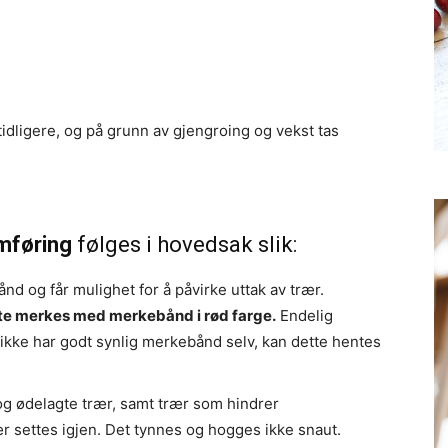
dligere, og på grunn av gjengroing og vekst tas
mføring
følges i hovedsak slik:
ånd og får mulighet for å påvirke uttak av trær.
te merkes med merkebånd i rød farge.
Endelig
ikke har godt synlig merkebånd selv, kan dette hentes
og ødelagte trær, samt trær som hindrer
ær settes igjen. Det tynnes og hogges ikke snaut.