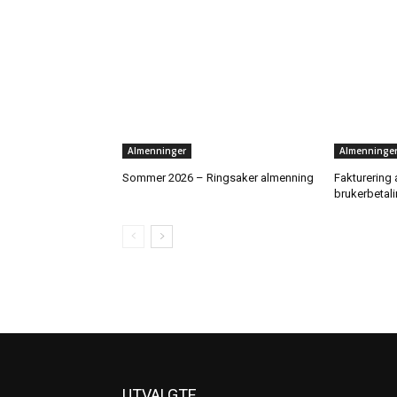
Almenninger
Almenninge
Sommer 2026 – Ringsaker almenning
Fakturering 
brukerbetal
UTVALGTE