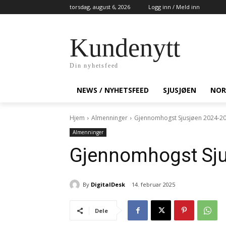
torsdag, august 6, 2026
Logg inn / Meld inn
Kundenytt
Din nyhetsfeed
NEWS / NYHETSFEED
SJUSJØEN
NOR
Hjem
Almenninger
Gjennomhogst Sjusjøen 2024-2
Almenninger
Gjennomhogst Sju
By
DigitalDesk
14. februar 2025
Dele