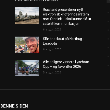
Russland presenterer nytt
elektronisk krigføringssystem
mot Starlink – skal kunne slå ut
satellittkommunikasjon
6. august 2026
Slår knockout på Northug i
Lysebotn
6. august 2026
Alle tidligere vinnere Lysebotn
Opp – og favoritter 2026
5. august 2026
 DENNE SIDEN