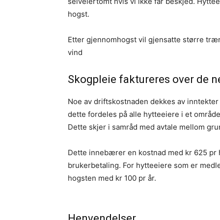
selveiertomt hvis vi ikke får beskjed. Hytte
hogst.
Etter gjennomhogst vil gjensatte større tr
vind
Skogpleie faktureres over de n
Noe av driftskostnaden dekkes av inntekter
dette fordeles på alle hytteeiere i et områ
Dette skjer i samråd med avtale mellom gr
Dette innebærer en kostnad med kr 625 pr 
brukerbetaling. For hytteeiere som er medle
hogsten med kr 100 pr år.
Henvendelser