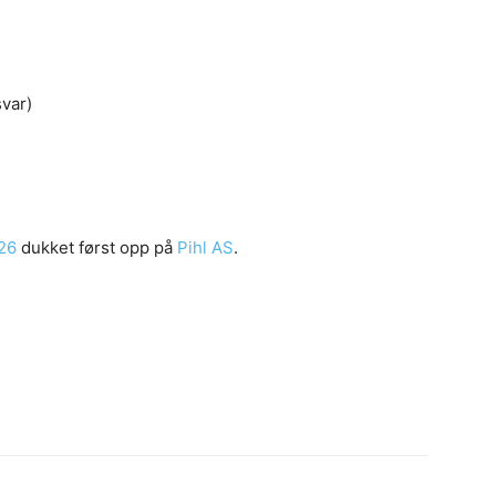
svar)
26
dukket først opp på
Pihl AS
.