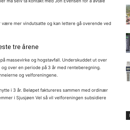
eier må selv ta kontakt med Jon Evensen for å avtale
ær være mer vindutsatte og kan lettere gå overende ved
este tre årene
 på massevirke og hogstavfall. Underskuddet ut over
de og over en periode på 3 år med renteberegning.
unneierne og velforeningene.
hytte i 3 år. Beløpet faktureres sammen med ordinær
mmer i Sjusjøen Vel så vil velforeningen subsidiere