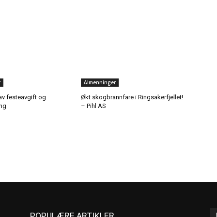
r
Almenninger
av festeavgift og
Økt skogbrannfare i Ringsakerfjellet!
ing
– Pihl AS
POPULÆRE ARTIKLER