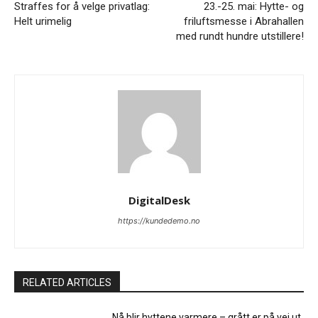
Straffes for å velge privatlag:
23.-25. mai: Hytte- og
Helt urimelig
friluftsmesse i Abrahallen
med rundt hundre utstillere!
DigitalDesk
https://kundedemo.no
RELATED ARTICLES
Nå blir hyttene varmere – grått er på vei ut.