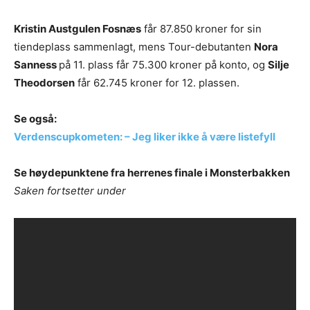
Kristin Austgulen Fosnæs
får 87.850 kroner for sin
tiendeplass sammenlagt, mens Tour-debutanten
Nora
Sanness
på 11. plass får 75.300 kroner på konto, og
Silje
Theodorsen
får 62.745 kroner for 12. plassen.
Se også:
Verdenscupkometen: – Jeg liker ikke å være listefyll
Se høydepunktene fra herrenes finale i Monsterbakken
Saken fortsetter under