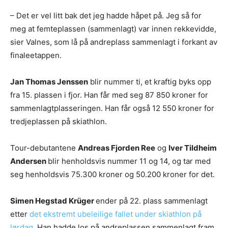
– Det er vel litt bak det jeg hadde håpet på. Jeg så for
meg at femteplassen (sammenlagt) var innen rekkevidde,
sier Valnes, som lå på andreplass sammenlagt i forkant av
finaleetappen.
Jan Thomas Jenssen
blir nummer ti, et kraftig byks opp
fra 15. plassen i fjor. Han får med seg 87 850 kroner for
sammenlagtplasseringen. Han får også 12 550 kroner for
tredjeplassen på skiathlon.
Tour-debutantene
Andreas Fjorden Ree
og
Iver Tildheim
Andersen
blir henholdsvis nummer 11 og 14, og tar med
seg henholdsvis 75.300 kroner og 50.200 kroner for det.
Simen Hegstad Krüger
ender på 22. plass sammenlagt
etter
det ekstremt ubeleilige fallet under skiathlon på
lørdag
. Han hadde los på andreplassen sammenlagt fram