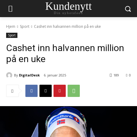
Kundenytt
Din nyhetsfeed
Hjem
Sport
Cashet inn halvannen million på en uke
Sport
Cashet inn halvannen million
på en uke
By
DigitalDesk
6. januar 2025
189
0