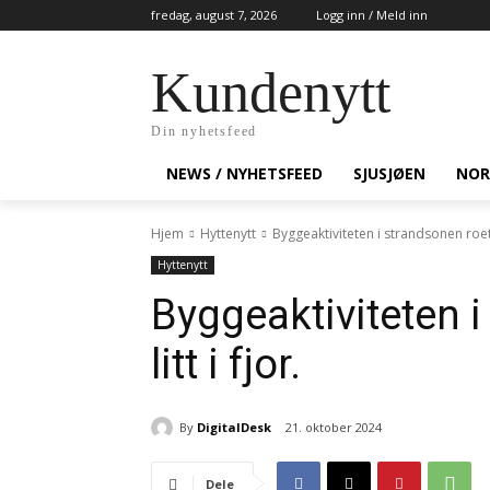
fredag, august 7, 2026
Logg inn / Meld inn
Kundenytt
Din nyhetsfeed
NEWS / NYHETSFEED
SJUSJØEN
NOR
Hjem
Hyttenytt
Byggeaktiviteten i strandsonen roet s
Hyttenytt
Byggeaktiviteten 
litt i fjor.
By
DigitalDesk
21. oktober 2024
Dele