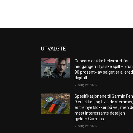
UTVALGTE
Capcom er ikke bekymret for
nedgangen i fysiske spill – «run
90 prosent» av salget er allere
digitalt
7. august 2026
Spesifikasjonene til Garmin Fenix
9 er lekket, og hvis de stemmer
er tre nye klokker på vei, men 
mest interessante detaljen
gjelder Garmins...
7. august 2026