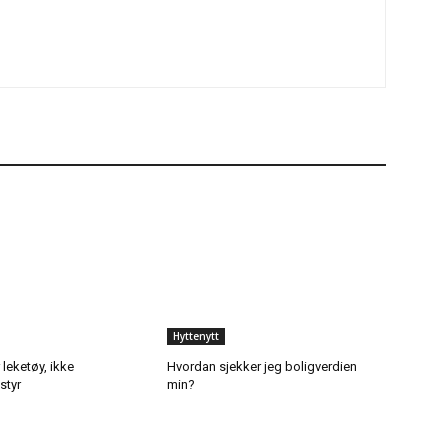
Hyttenytt
 leketøy, ikke
Hvordan sjekker jeg boligverdien
styr
min?