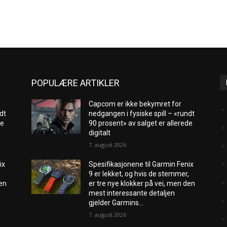
POPULÆRE ARTIKLER
Capcom er ikke bekymret for
dt
nedgangen i fysiske spill – «rundt
de
90 prosent» av salget er allerede
digitalt
7. august 2026
 ​​
Spesifikasjonene til Garmin Fenix ​​
,
9 er lekket, og hvis de stemmer,
den
er tre nye klokker på vei, men den
mest interessante detaljen
gjelder Garmins...
7. august 2026