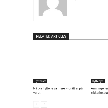
RELATED ARTICLES
Hyttenytt
Hyttenytt
Nå blir hyttene varmere – grått er på
Armringer er
vei ut.
sikkerhetsut