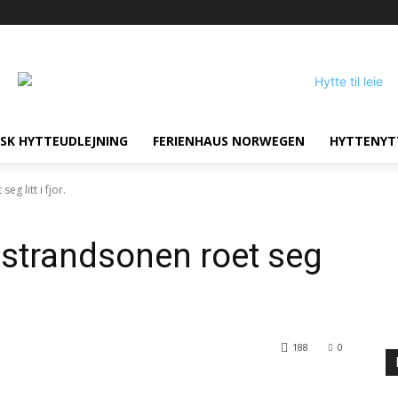
SK HYTTEUDLEJNING
FERIENHAUS NORWEGEN
HYTTENYT
eg litt i fjor.
i strandsonen roet seg
188
0