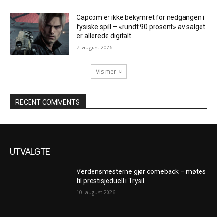
Capcom er ikke bekymret for nedgangen i
fysiske spill – «rundt 90 prosent» av salget
er allerede digitalt
7. august 2026
Vis mer
RECENT COMMENTS
UTVALGTE
Verdensmesterne gjør comeback – møtes
til prestisjeduell i Trysil
10. august 2026